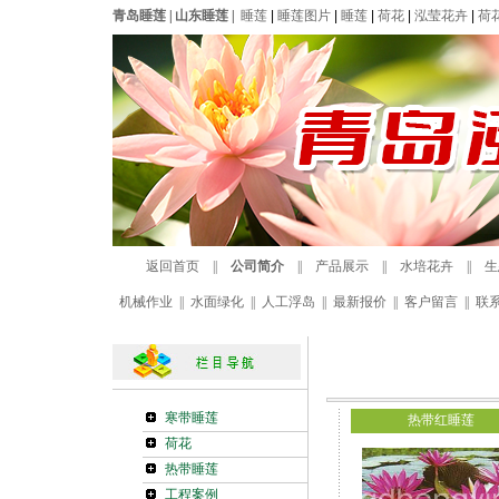
青岛睡莲
|
山东睡莲
|
睡莲
|
睡莲图片
|
睡莲
|
荷花
|
泓莹花卉
|
荷
返回首页
||
公司简介
||
产品展示
||
水培花卉
||
生
机械作业
||
水面绿化
||
人工浮岛
||
最新报价
||
客户留言
||
联
寒带睡莲
热带红睡莲
荷花
热带睡莲
工程案例