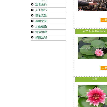
观赏鱼类
人工浮岛
基地实景
基地荣誉
水生植物
荷兰粉 N.Hollandia
河道治理
绿藻治理
泓莹