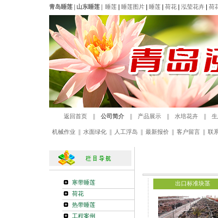
青岛睡莲
|
山东睡莲
|
睡莲
|
睡莲图片
|
睡莲
|
荷花
|
泓莹花卉
|
荷
返回首页
||
公司简介
||
产品展示
||
水培花卉
||
生
机械作业
||
水面绿化
||
人工浮岛
||
最新报价
||
客户留言
||
联
寒带睡莲
出口标准块茎
荷花
热带睡莲
工程案例