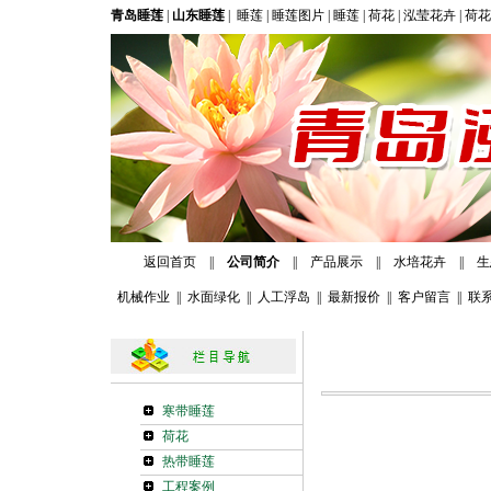
青岛睡莲
|
山东睡莲
|
睡莲
|
睡莲图片
|
睡莲
|
荷花
|
泓莹花卉
|
荷花
返回首页
||
公司简介
||
产品展示
||
水培花卉
||
生
机械作业
||
水面绿化
||
人工浮岛
||
最新报价
||
客户留言
||
联
寒带睡莲
荷花
热带睡莲
工程案例