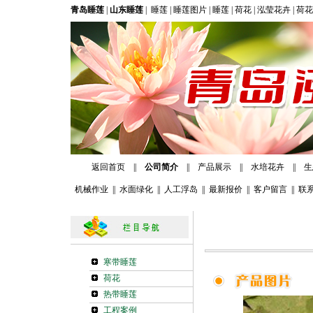
青岛睡莲
|
山东睡莲
|
睡莲
|
睡莲图片
|
睡莲
|
荷花
|
泓莹花卉
|
荷花
返回首页
||
公司简介
||
产品展示
||
水培花卉
||
生
机械作业
||
水面绿化
||
人工浮岛
||
最新报价
||
客户留言
||
联
寒带睡莲
荷花
热带睡莲
工程案例