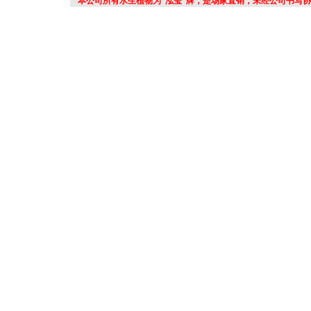
本公司所有水生植物为“泓莹”牌，是场家直销，未经公司书写