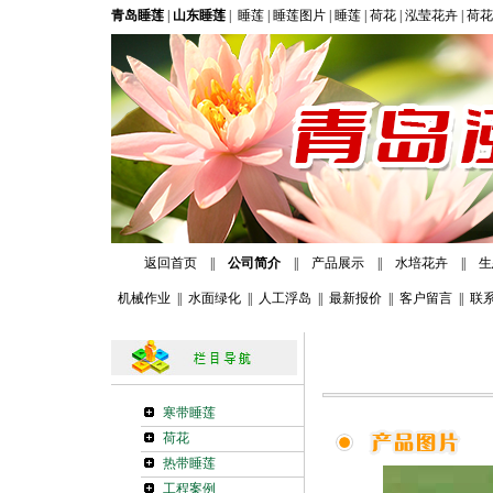
青岛睡莲
|
山东睡莲
|
睡莲
|
睡莲图片
|
睡莲
|
荷花
|
泓莹花卉
|
荷花
返回首页
||
公司简介
||
产品展示
||
水培花卉
||
生
机械作业
||
水面绿化
||
人工浮岛
||
最新报价
||
客户留言
||
联
寒带睡莲
荷花
热带睡莲
工程案例