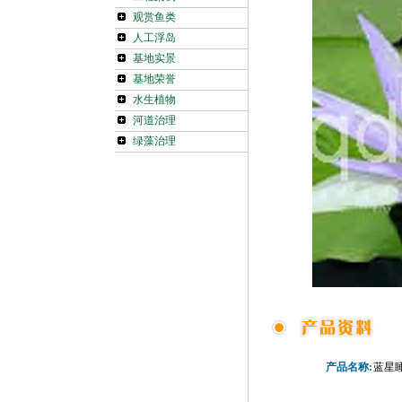
观赏鱼类
人工浮岛
基地实景
基地荣誉
水生植物
河道治理
绿藻治理
产品名称:
蓝星