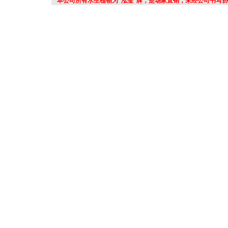
本公司所有水生植物为“泓莹”牌，是场家直销，未经公司书写