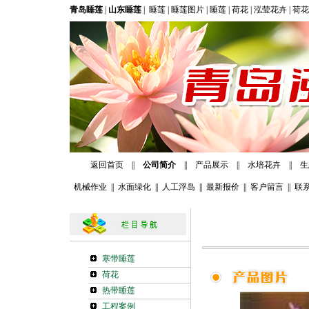
青岛睡莲
|
山东睡莲
|
睡莲
|
睡莲图片
|
睡莲
|
荷花
|
泓莹花卉
|
荷花
返回首页
||
公司简介
||
产品展示
||
水培花卉
||
生
机械作业
||
水面绿化
||
人工浮岛
||
最新报价
||
客户留言
||
联
寒带睡莲
荷花
热带睡莲
工程案例