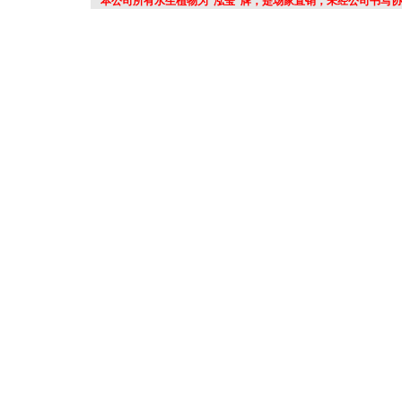
本公司所有水生植物为“泓莹”牌，是场家直销，未经公司书写